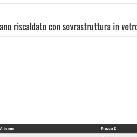
ano riscaldato con sovrastruttura in vetr
xA in mm
Prezzo €