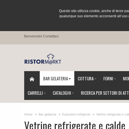
Questo sito utilizza cookie, anche di terze pa
qualunque suo elemento acconsenti all’uso de
Benvenuto!
Contattaci
BAR GELATERIA
COTTURA
FORNI
MOB
CARRELLI
CATALOGHI
RICERCA PER SETTORI DI ATT
Home
Bar gelateria
Espositori refrigerati
Vetrine refrigerate e ca
Vetrine refrigerate e calde