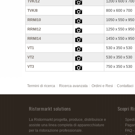
TVK/12
1200 x 600 x 700
TVK/8
800 x 600 x 700
RRM/10
1050 x 550 x 950
RRM/12
1250 x 550 x 950
RRM/14
1450 x 550 x 950
VT1
530 x 350 x 530
VT2
530 x 350 x 530
VT3
750 x 350 x 530
Termini di ricerca
Ricerca avanzata
Ordini e Resi
Contattaci
Ristormarkt solutions
Scopri R
La Ristormarkt progetta, produce, distribuisce e
Spedi
assiste una linea completa di apparecchiature
Pagam
per la ristorazione professionale.
FAQ -