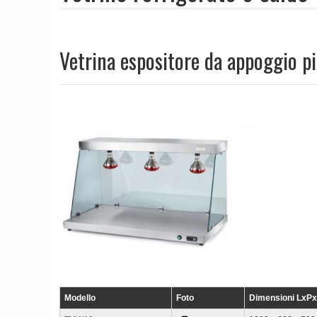
Vetrina espositore da appoggio pi
Modello
Foto
Dimensioni LxP