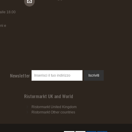
 alle 18.00
ni e
Newsletter
Iscriviti
Ristormarkt UK and World
Ristormarkt United Kingdom
Ristormarkt Other countries