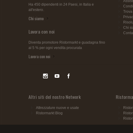
Assis
Ha 450 dipendenti in 24 Paesi, in Italia e
Condiz
all'estero.
Trova
Privac
Chi siamo
Risolu
Chi s
Lavora con noi
Contat
Diventa promotore Ristormarkt e guadagna fino
al 5 % per ogni vendita procurata
Lavora con noi
Altri siti del nostro Network
Ristormar
Attrezzature nuove e usate
Ristor
Ristormarkt Blog
Risto
Risto