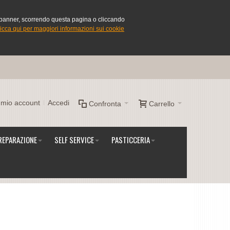
Vai
rca
Tutto
sto banner, scorrendo questa pagina o cliccando
icca qui per maggiori informazioni sui cookie
l mio account
Accedi
Confronta
Carrello
REPARAZIONE
SELF SERVICE
PASTICCERIA