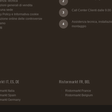
tenza Tecnica
2
ioni generali di vendita
 una sede
Call Center Clienti dalle 9.00
3
y Policy e Informativa cookie
zione online delle controversie
Assistenza tecnica, installazio
iamo
4
montaggio
ti
kt IT, ES, DE
Ristormarkt FR, BEL
markt Italia
Ristormarkt France
rmarkt Spain
Ristormarkt Belgium
rmarkt Germany