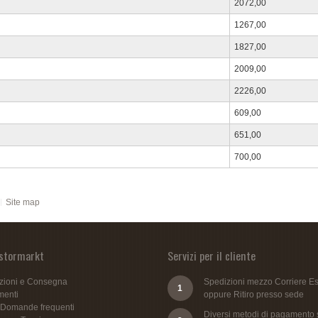
2072,00
1267,00
1827,00
2009,00
2226,00
609,00
651,00
700,00
Site map
istormarkt
Servizi per il cliente
zioni e Consegna
Spedizioni mezzo Corriere E
1
enti
oppure Ritiro presso sede
 Domande frequenti
Diversi metodi di pagamento s