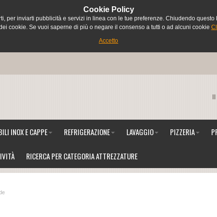
Ce
Cookie Policy
rti, per inviarti pubblicità e servizi in linea con le tue preferenze. Chiudendo que
i cookie. Se vuoi saperne di più o negare il consenso a tutti o ad alcuni cookie
Cl
Accetto
I
ILI INOX E CAPPE
REFRIGERAZIONE
LAVAGGIO
PIZZERIA
P
IVITÀ
RICERCA PER CATEGORIA ATTREZZATURE
lde