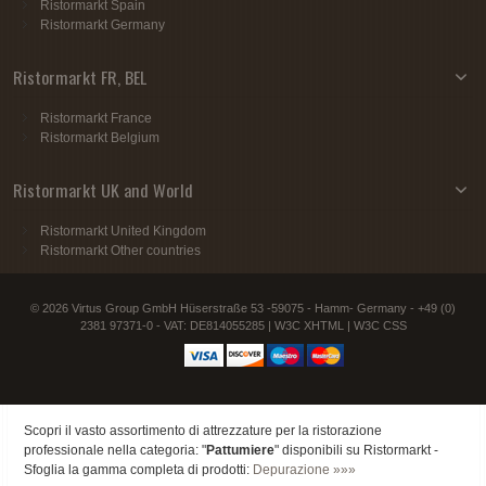
Ristormarkt Spain
Ristormarkt Germany
Ristormarkt FR, BEL
Ristormarkt France
Ristormarkt Belgium
Ristormarkt UK and World
Ristormarkt United Kingdom
Ristormarkt Other countries
© 2026 Virtus Group GmbH Hüserstraße 53 -59075 - Hamm- Germany - +49 (0)
2381 97371-0 - VAT: DE814055285 |
W3C XHTML
|
W3C CSS
Scopri il vasto assortimento di attrezzature per la ristorazione
professionale nella categoria: "
Pattumiere
" disponibili su Ristormarkt -
Sfoglia la gamma completa di prodotti:
Depurazione »»»