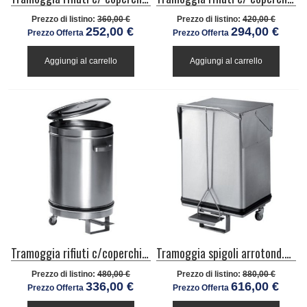
Prezzo di listino:
360,00 €
Prezzo di listino:
420,00 €
252,00 €
294,00 €
Prezzo Offerta
Prezzo Offerta
Aggiungi al carrello
Aggiungi al carrello
Tramoggia rifiuti c/coperchio pedale carrellata-capacità 100 l. mm. 460x740 h
Tramoggia spigoli arrotond.c/ coperchio pedale-carrel-cap. 60 l.mm 395x335x 610h
Prezzo di listino:
480,00 €
Prezzo di listino:
880,00 €
336,00 €
616,00 €
Prezzo Offerta
Prezzo Offerta