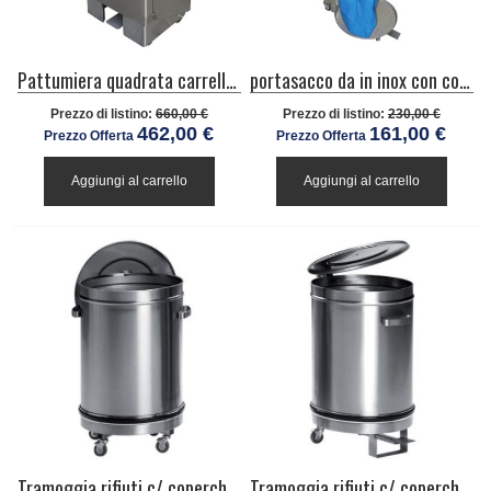
Pattumiera quadrata carrellata con pedale, inox, cap 60lt
portasacco da in inox con coperchio
Prezzo di listino:
660,00 €
Prezzo di listino:
230,00 €
462,00 €
161,00 €
Prezzo Offerta
Prezzo Offerta
Aggiungi al carrello
Aggiungi al carrello
Tramoggia rifiuti c/ coperchio carrellata-capacità 100 l. mm.460x740 h ca
Tramoggia rifiuti c/ coperchio pedale carrellata-capacità 50 l. mm. 390x600 h ca