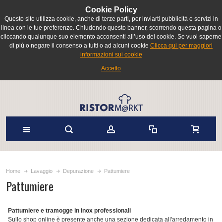
Cookie Policy
Questo sito utilizza cookie, anche di terze parti, per inviarti pubblicità e servizi in
linea con le tue preferenze. Chiudendo questo banner, scorrendo questa pagina o
cliccando qualunque suo elemento acconsenti all’uso dei cookie. Se vuoi saperne
di più o negare il consenso a tutti o ad alcuni cookie
Clicca qui per maggiori
informazioni sui cookie
Accetto
Home
Lavaggio
Depurazione
Pattumiere
Pattumiere
Pattumiere e tramogge in inox professionali
Sullo shop online è presente anche una sezione dedicata all'arredamento in