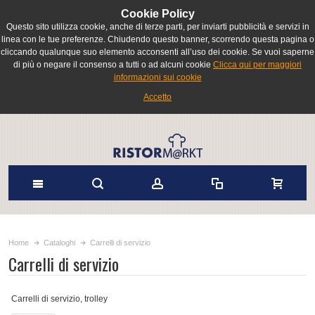
Cookie Policy
Questo sito utilizza cookie, anche di terze parti, per inviarti pubblicità e servizi in
linea con le tue preferenze. Chiudendo questo banner, scorrendo questa pagina o
cliccando qualunque suo elemento acconsenti all’uso dei cookie. Se vuoi saperne
di più o negare il consenso a tutti o ad alcuni cookie
Clicca qui per maggiori
informazioni sui cookie
Accetto
Home
Cataloghi
Carrelli di servizio
Carrelli di servizio
Carrelli di servizio, trolley