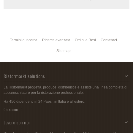
Termini di ricerca
Ricerca avanzata
Ordini e Resi
Contattaci
Site map
Ristormarkt solutions
La Ristormarkt progetta, produce, distribuisce e assiste una linea completa di
apparecchiature per la ristorazione professionale.
Ha 450 dipendenti in 24 Paesi, in Italia e all'estero.
Chi siamo
Lavora con noi