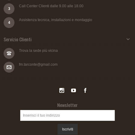
Call Center Clienti dalle 9.00 alle 18.00
3
Assistenza tecnica, installazioni e montaggio
4
Servizio Clienti
Trova la sede più vicina
fm.tarconte@gmail.com
Newsletter
Iscriviti