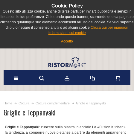
Cookie Policy
Questo sito utilizza cookie, anche di terze parti, per inviarti pubblicità e servizi in
linea con le tue preferenze. Chiudendo questo banner, scorrendo questa pagina o
cliccando qualunque suo elemento acconsenti all’uso dei cookie. Se vuoi saperne
di più o negare il consenso a tutti o ad alcuni cookie
Clicca qui per maggiori
informazioni sui cookie
Accetto
Home
Cottura
Cottura complementare
Griglie e Teppanyaki
Griglie e Teppanyaki
Griglie e Teppanyaki
: cuocere sulla piastra in acciaio La «Fusion Kitchen»
fa tendenza. E comporre nuove pietanze a partire da elementi appartenenti