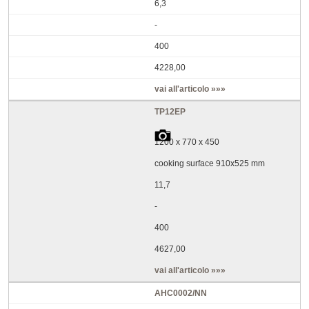
6,3
-
400
4228,00
vai all'articolo »»»
TP12EP
1200 x 770 x 450
cooking surface 910x525 mm
11,7
-
400
4627,00
vai all'articolo »»»
AHC0002/NN