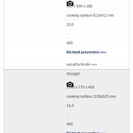
900 x 500 x 188
cooking surface 812x412 mm
10,0
-
400
Richiedi preventivo »»»
vai all'articolo »»»
TP15EP
1440 x 770 x 450
cooking surface 1150x525 mm
14,3
-
400