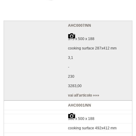
AHC0007/NN
375 x 500 x 188
cooking surface 287x412 mm
3,1
-
230
3283,00
vai all'articolo »»»
AHC0001/NN
580 x 500 x 188
cooking surface 492x412 mm