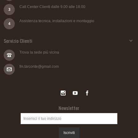
Call Center Clienti dalle 9.00 alle 18.00
3
Assistenza tecnica, installazioni e montaggio
4
Servizio Clienti
Trova la sede più vicina
fm.tarconte@gmail.com
Newsletter
Iscriviti