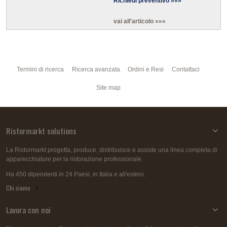
Richiedi preventivo »»»
vai all'articolo »»»
Termini di ricerca
Ricerca avanzata
Ordini e Resi
Contattaci
Site map
Ristormarkt solutions
La Ristormarkt progetta, produce, distribuisce e assiste una linea completa di
apparecchiature per la ristorazione professionale.
Ha 450 dipendenti in 24 Paesi, in Italia e all'estero.
Chi siamo
Lavora con noi