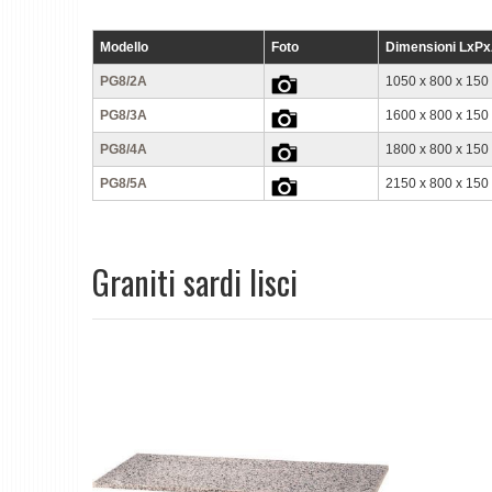
Modello
Foto
Dimensioni LxP
PG8/2A
1050 x 800 x 150
PG8/3A
1600 x 800 x 150
PG8/4A
1800 x 800 x 150
PG8/5A
2150 x 800 x 150
Graniti sardi lisci