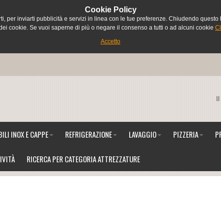
Ce
Cookie Policy
rti, per inviarti pubblicità e servizi in linea con le tue preferenze. Chiudendo que
i cookie. Se vuoi saperne di più o negare il consenso a tutti o ad alcuni cookie
Cl
Accetto
I
ILI INOX E CAPPE
REFRIGERAZIONE
LAVAGGIO
PIZZERIA
P
IVITÀ
RICERCA PER CATEGORIA ATTREZZATURE