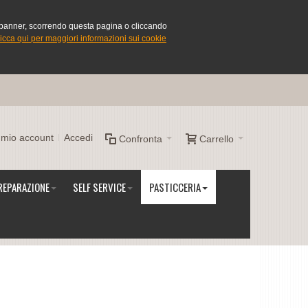
Vai
rca
Tutto
sto banner, scorrendo questa pagina o cliccando
icca qui per maggiori informazioni sui cookie
l mio account
Accedi
Confronta
Carrello
REPARAZIONE
SELF SERVICE
PASTICCERIA