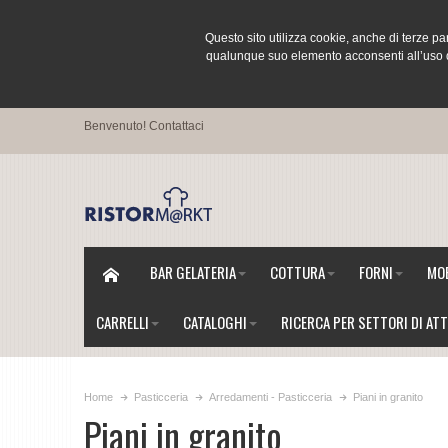
Questo sito utilizza cookie, anche di terze pa
qualunque suo elemento acconsenti all’uso de
Benvenuto!
Contattaci
BAR GELATERIA
COTTURA
FORNI
MOB
CARRELLI
CATALOGHI
RICERCA PER SETTORI DI ATT
Home
Pasticceria
Arredamenti - Pasticceria
Piani in granito
Piani in granito