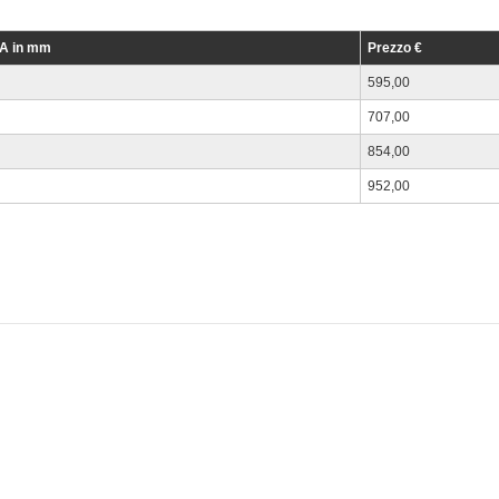
xA in mm
Prezzo €
595,00
707,00
854,00
952,00