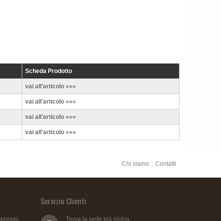
Scheda Prodotto
vai all'articolo »»»
vai all'articolo »»»
vai all'articolo »»»
vai all'articolo »»»
Chi siamo
Contatti
Servizio Clienti
spresso
Trova la sede più vicina