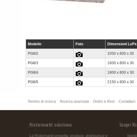
Modello
Foto
Dimensioni LxP
PG8/2
1050 x 800 x 30
PG8/3
1600 x 800 x 30
PG8/4
1800 x 800 x 30
PG8/5
2150 x 800 x 30
Termini di ricerca
Ricerca avanzata
Ordini e Resi
Contattaci
Ristormarkt solutions
Scopri R
La Ristormarkt progetta, produce, distribuisce e
Spedi