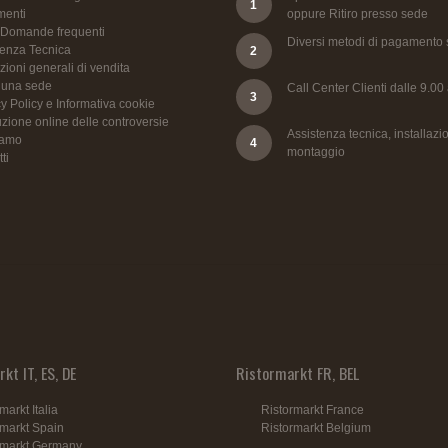
1
enti
oppure Ritiro presso sede
 Domande frequenti
Diversi metodi di pagamento s
tenza Tecnica
2
ioni generali di vendita
 una sede
Call Center Clienti dalle 9.00
3
y Policy e Informativa cookie
zione online delle controversie
Assistenza tecnica, installazio
iamo
4
montaggio
ti
kt IT, ES, DE
Ristormarkt FR, BEL
markt Italia
Ristormarkt France
rmarkt Spain
Ristormarkt Belgium
rmarkt Germany