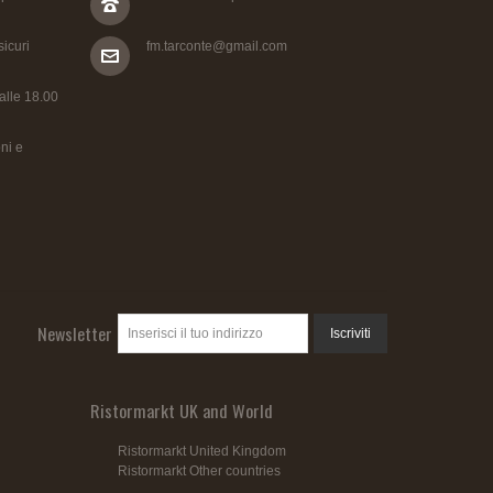
icuri
fm.tarconte@gmail.com
 alle 18.00
ni e
Newsletter
Iscriviti
Ristormarkt UK and World
Ristormarkt United Kingdom
Ristormarkt Other countries