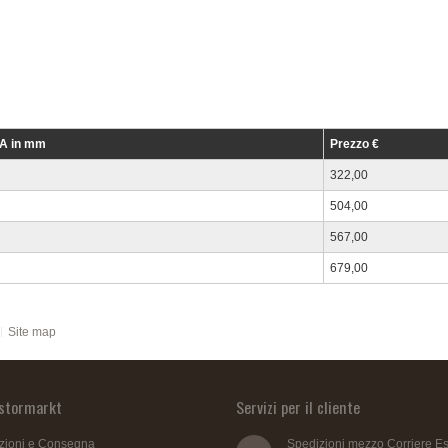
xA in mm
Prezzo €
322,00
504,00
567,00
679,00
Site map
istormarkt
Servizi per il cliente
zioni e Consegna
Spedizioni mezzo Corriere E