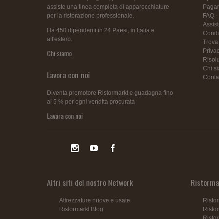
assiste una linea completa di apparecchiature
Pagam
per la ristorazione professionale.
FAQ -
Assis
Ha 450 dipendenti in 24 Paesi, in Italia e
Condiz
all'estero.
Trova
Privac
Chi siamo
Risolu
Chi s
Lavora con noi
Contat
Diventa promotore Ristormarkt e guadagna fino
al 5 % per ogni vendita procurata
Lavora con noi
Altri siti del nostro Network
Ristormar
Attrezzature nuove e usate
Ristor
Ristormarkt Blog
Risto
Risto