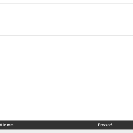
xA in mm
Prezzo €