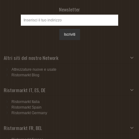
Newsletter
Iscriviti
Altri siti del nostro Network
Attrezzature nuove e usate
Ristormarkt Blog
Ristormarkt IT, ES, DE
Ristormarkt Italia
Ristormarkt Spain
Ristormarkt Germany
Ristormarkt FR, BEL