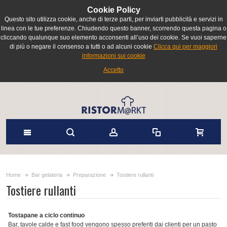
Cookie Policy
Questo sito utilizza cookie, anche di terze parti, per inviarti pubblicità e servizi in
linea con le tue preferenze. Chiudendo questo banner, scorrendo questa pagina o
cliccando qualunque suo elemento acconsenti all’uso dei cookie. Se vuoi saperne
di più o negare il consenso a tutti o ad alcuni cookie
Clicca qui per maggiori
informazioni sui cookie
Accetto
Home
Bar gelateria
Preparazione
Tostiere rullanti
Tostiere rullanti
Tostapane a ciclo continuo
Bar, tavole calde e fast food vengono spesso preferiti dai clienti per un pasto