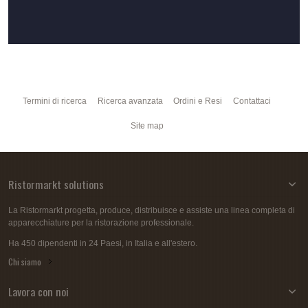
Termini di ricerca
Ricerca avanzata
Ordini e Resi
Contattaci
Site map
Ristormarkt solutions
La Ristormarkt progetta, produce, distribuisce e assiste una linea completa di
apparecchiature per la ristorazione professionale.
Ha 450 dipendenti in 24 Paesi, in Italia e all'estero.
Chi siamo
Lavora con noi