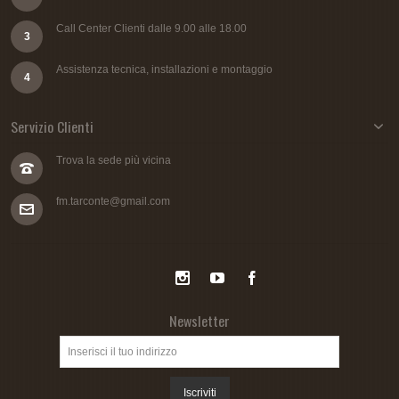
Call Center Clienti dalle 9.00 alle 18.00
3
Assistenza tecnica, installazioni e montaggio
4
Servizio Clienti
Trova la sede più vicina
fm.tarconte@gmail.com
Newsletter
Iscriviti